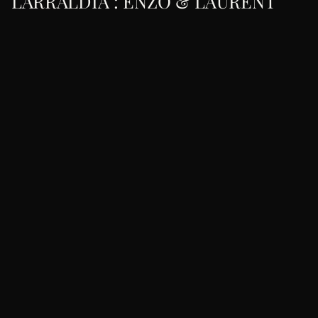
LARRALDIA : ENZO & LAURENT
R
E
P
O
R
T
A
G
E
D
'
U
N
M
A
R
I
A
G
E
A
U
C
H
Â
T
E
A
U
D
E
L
A
R
R
A
L
D
I
A
,
À
V
I
L
L
E
F
R
A
N
Q
U
E
(
P
A
Y
S
B
A
S
Q
U
E
)
.
R
É
C
I
T
,
P
H
O
T
O
S
E
T
R
E
P
È
R
E
S
C
O
N
C
R
E
T
S
P
O
U
R
L
E
S
C
O
U
P
L
E
S
Q
U
I
E
N
V
I
S
A
G
E
N
T
C
E
L
I
E
U
.